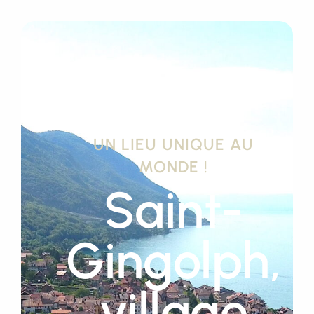
UN LIEU UNIQUE AU
MONDE !
Saint-
Gingolph,
village