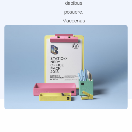
dapibus
posuere.
Maecenas
faucibus
mollis
interdum.